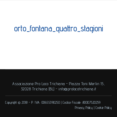
orto_fontana_quattro_stagioni
Associazione Pro Loco Trichiana - Piazza Toni Merlin 15,
32028 Trichiana (BL) -
info@prolocotrichiana.it
Copyright © 2018 -
P. IVA: 00655390250
|
Codice Fiscale: 80007520259
Privacy Policy
|
Cookie Policy