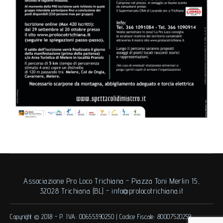
Associazione Pro Loco Trichiana - Piazza Toni Merlin 15,
32028 Trichiana (BL) -
info@prolocotrichiana.it
Copyright © 2018 -
P. IVA: 00655390250
|
Codice Fiscale: 80007520259