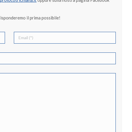
prolocotrichiana.it
oppure sulla nostra pagina Facebook
risponderemo il prima possibile!