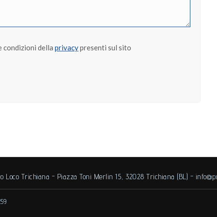
e condizioni della
privacy
presenti sul sito
o Loco Trichiana - Piazza Toni Merlin 15, 32028 Trichiana (BL) -
info@pr
259