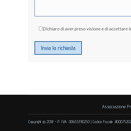
Dichiaro di aver preso visione e di accettare l
Associazione Pr
Copyright © 2018 -
P. IVA: 00655390250
|
Codice Fiscale: 80007520