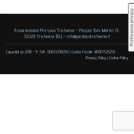
Associazione Pro Loco Trichiana - Piazza Toni Merlin 15,
32028 Trichiana (BL) -
info@prolocotrichiana.it
Copyright © 2018 -
P. IVA: 00655390250
|
Codice Fiscale: 80007520259
Privacy Policy
|
Cookie Policy