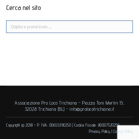
Cerca nel sito
Associazione Pro Loco Trichiana - Piazza Toni Merlin 15,
32028 Trichiana (BL) -
info@prolocotrichiana.it
Copyright © 2018 -
P. IVA: 00655390250
|
Codice Fiscale: 80007520259
Privacy Policy
|
Cookie Policy