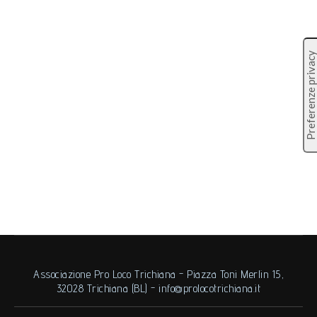
Cavarnere
Escursione guidata tra i luoghi del mistero nella
località di Cavarnere, Trichiana. Manifestazione
legata a Veneto spettacoli di mistero.
Prenotazioni online qui
Eventi
By
DavideOsteo
Settembre 29, 2020
Lascia un commento
Associazione Pro Loco Trichiana - Piazza Toni Merlin 15,
32028 Trichiana (BL) -
info@prolocotrichiana.it